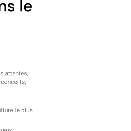
ns le
s attentes,
 concerts,
turelle plus
rieux