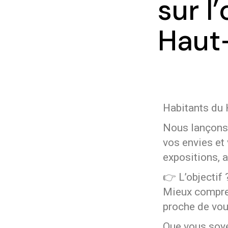
sur l
Haut-
Habitants du 
Nous lançons 
vos envies et 
expositions, 
👉 L’objectif 
Mieux compren
proche de vous
Que vous soye