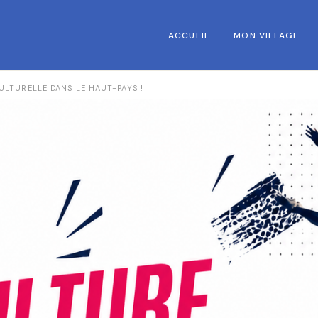
ACCUEIL
MON VILLAGE
ULTURELLE DANS LE HAUT-PAYS !
LES ELUS
CONSEILS MUNICI
LE PERSONNEL C
LE CONSEIL MUNI
OFFRES D’EMPLOI
BULLETIN COMMU
ACTUALITES