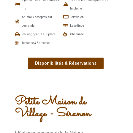
lits
la plaine
Animaux acceptés sur
Télévision
demande
Lave linge
Parking gratuit sur place
Cheminée
Terrasse & Barbecue
Disponibilités & Réservations
Petite Maison de
Village - Séranon
Idéal pour amoureux de la Nature