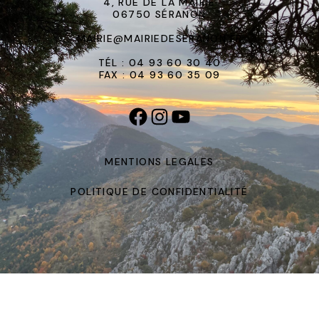
4, RUE DE LA MAIRIE
06750 SÉRANON
MAIRIE@MAIRIEDESERANON.FR
TÉL : 04 93 60 30 40
FAX : 04 93 60 35 09
MENTIONS LEGALES
POLITIQUE DE CONFIDENTIALITÉ